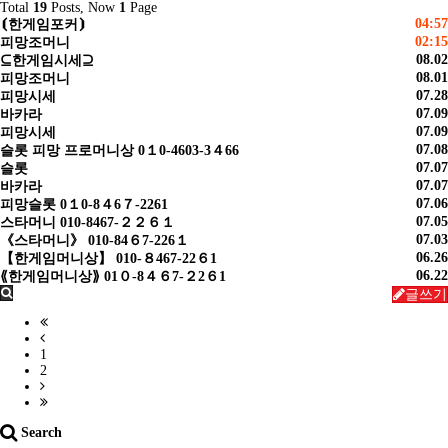
Total
19
Posts, Now
1
Page
04:57
⦗한게임포커⦘
02:15
피망조머니
08.02
⊆한게임시세⊇
08.01
피망조머니
07.28
피망시세
07.09
바카라
07.09
피망시세
07.08
슬롯 피망 프로머니상 0１0-4603-3４66
07.07
슬롯
07.07
바카라
07.06
피망슬롯 0１0-8４6７-2261
07.05
스타머니 010-8467-２２６１
07.03
《스타머니》 010-84６7-226１
06.26
【한게임머니상】 010-８467-22６1
06.22
⟪한게임머니상⟫ 01０-8４６7-２2６1
글쓰기
1
2
Search