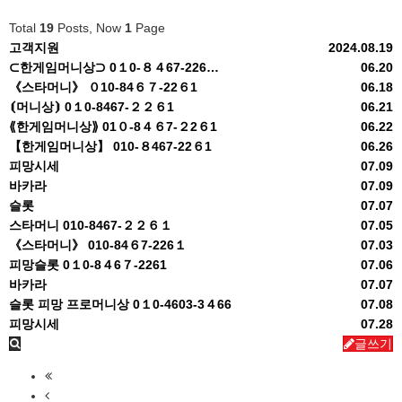
Total
19
Posts, Now
1
Page
고객지원
2024.08.19
⊂한​게임​머니​상⊃ 0１​0-​８４​67​-2​26…
06.20
《스​타머​니》 ０1​0-​84​６７​-2​2６​1
06.18
⦗머니상⦘ 0１0-8467-２２６1
06.21
⟪한게임머니상⟫ 01０-8４６7-２2６1
06.22
【한게임머니상】 010-８467-22６1
06.26
피망시세
07.09
바카라
07.09
슬롯
07.07
스타머니 010-8467-２２６１
07.05
《스타머니》 010-84６7-226１
07.03
피망슬롯 0１0-8４6７-2261
07.06
바카라
07.07
슬롯 피망 프로머니상 0１0-4603-3４66
07.08
피망시세
07.28
글쓰기