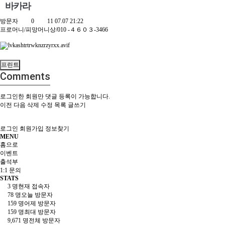
바카라
방문자
0
11
07.07 21:22
프로머니/피망머니상/010 -４６０３-3466
프린트
Comments
로그인한 회원만 댓글 등록이 가능합니다.
이전
다음
삭제
수정
목록
글쓰기
로그인
회원가입
정보찾기
MENU
홈으로
이벤트
출석부
1:1 문의
STATS
3 명
현재 접속자
78 명
오늘 방문자
159 명
어제 방문자
159 명
최대 방문자
9,671 명
전체 방문자