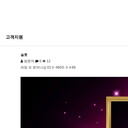
고객지원
슬롯
방문자
0
12
피망 프 로머니상 01０-4603-３４66