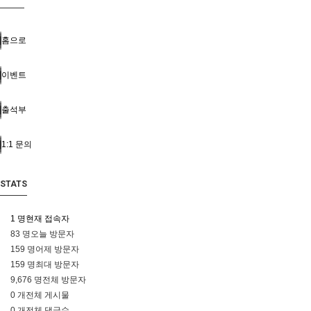
홈으로
이벤트
출석부
1:1 문의
STATS
1 명
현재 접속자
83 명
오늘 방문자
159 명
어제 방문자
159 명
최대 방문자
9,676 명
전체 방문자
0 개
전체 게시물
0 개
전체 댓글수